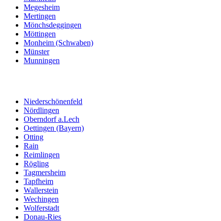
Megesheim
Mertingen
Mönchsdeggingen
Möttingen
Monheim (Schwaben)
Münster
Munningen
Niederschönenfeld
Nördlingen
Oberndorf a.Lech
Oettingen (Bayern)
Otting
Rain
Reimlingen
Rögling
Tagmersheim
Tapfheim
Wallerstein
Wechingen
Wolferstadt
Donau-Ries