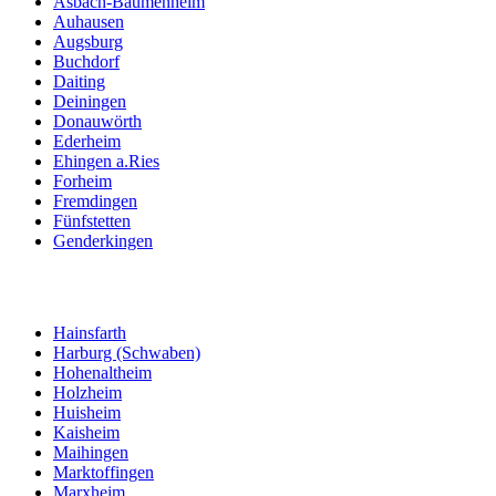
Asbach-Bäumenheim
Auhausen
Augsburg
Buchdorf
Daiting
Deiningen
Donauwörth
Ederheim
Ehingen a.Ries
Forheim
Fremdingen
Fünfstetten
Genderkingen
Hainsfarth
Harburg (Schwaben)
Hohenaltheim
Holzheim
Huisheim
Kaisheim
Maihingen
Marktoffingen
Marxheim