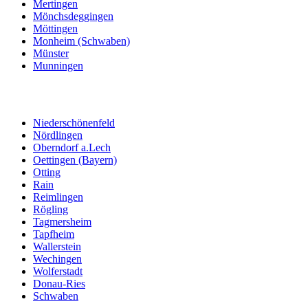
Mertingen
Mönchsdeggingen
Möttingen
Monheim (Schwaben)
Münster
Munningen
Niederschönenfeld
Nördlingen
Oberndorf a.Lech
Oettingen (Bayern)
Otting
Rain
Reimlingen
Rögling
Tagmersheim
Tapfheim
Wallerstein
Wechingen
Wolferstadt
Donau-Ries
Schwaben