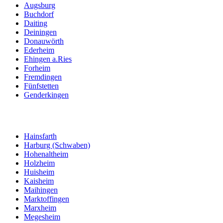
Augsburg
Buchdorf
Daiting
Deiningen
Donauwörth
Ederheim
Ehingen a.Ries
Forheim
Fremdingen
Fünfstetten
Genderkingen
Hainsfarth
Harburg (Schwaben)
Hohenaltheim
Holzheim
Huisheim
Kaisheim
Maihingen
Marktoffingen
Marxheim
Megesheim